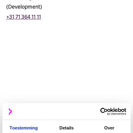
(
Development
)
+31 71 364 11 11
Thana Bos
Strategy
Dejorden Moerman
Development
Toestemming
Details
Over
Rozemarie Moerkerken