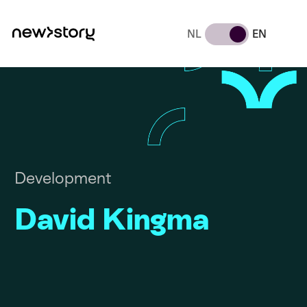
NL
EN
Development
David Kingma