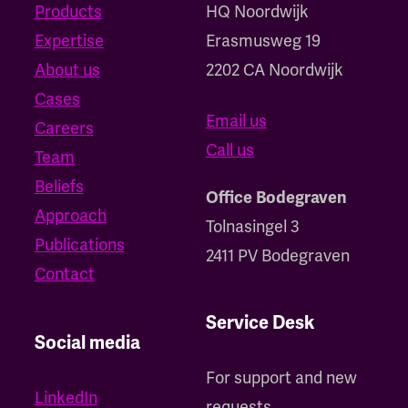
Products
HQ Noordwijk
Expertise
‍Erasmusweg 19
About us
2202 CA Noordwijk
Cases
Email us
Careers
Call us
Team
Beliefs
Office Bodegraven
Approach
Tolnasingel 3
Publications
2411 PV Bodegraven
Contact
Service Desk
Social media
For support and new
LinkedIn
requests