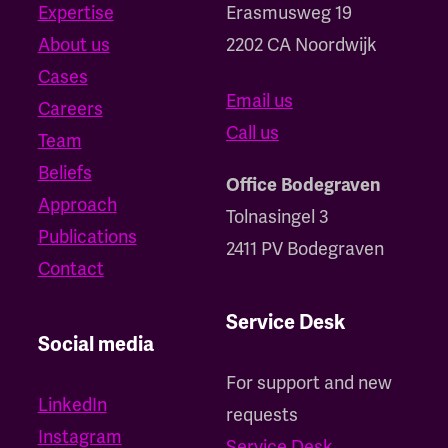
Expertise
‍Erasmusweg 19
About us
2202 CA Noordwijk
Cases
Email us
Careers
Call us
Team
Beliefs
Office Bodegraven
Approach
Tolnasingel 3
Publications
2411 PV Bodegraven
Contact
Service Desk
Social media
For support and new
LinkedIn
requests
Instagram
Service Desk