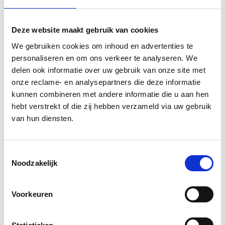
Maarten Plug
Finance
Deze website maakt gebruik van cookies
We gebruiken cookies om inhoud en advertenties te
personaliseren en om ons verkeer te analyseren. We
delen ook informatie over uw gebruik van onze site met
Raul Fernandez van Dijk
onze reclame- en analysepartners die deze informatie
Development
kunnen combineren met andere informatie die u aan hen
hebt verstrekt of die zij hebben verzameld via uw gebruik
Go back to our
team overview
van hun diensten.
Toestemmingsselectie
Noodzakelijk
Voorkeuren