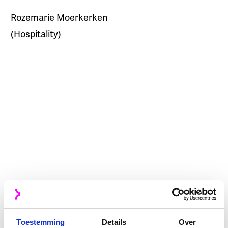
Rozemarie Moerkerken
(
Hospitality
)
Michiel Daalmans
Strategy
Daan Parlevliet
Data & Insights
Toestemming
Details
Over