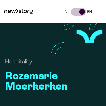
NL
EN
Hospitality
Rozemarie
Moerkerken