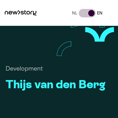
NL
EN
Development
Thijs van den Berg