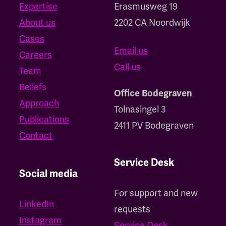
Expertise
‍Erasmusweg 19
About us
2202 CA Noordwijk
Cases
Email us
Careers
Call us
Team
Beliefs
Office Bodegraven
Approach
Tolnasingel 3
Publications
2411 PV Bodegraven
Contact
Service Desk
Social media
For support and new
LinkedIn
requests
Instagram
Service Desk