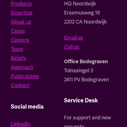
Products
HQ Noordwijk
Expertise
‍Erasmusweg 19
About us
2202 CA Noordwijk
Cases
Email us
Careers
Call us
Team
Beliefs
Office Bodegraven
Approach
Tolnasingel 3
Publications
2411 PV Bodegraven
Contact
Service Desk
Social media
For support and new
LinkedIn
requests