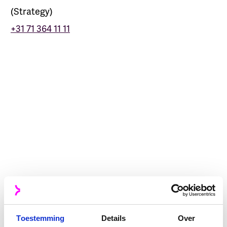
(
Strategy
)
+31 71 364 11 11
Maarten Plug
Finance
Steven de Bruijne
Branding & Content
Toestemming
Details
Over
Rick Arkeveld