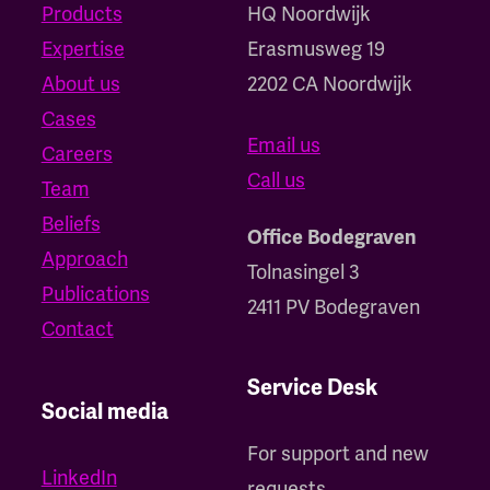
Products
HQ Noordwijk
Expertise
‍Erasmusweg 19
About us
2202 CA Noordwijk
Cases
Email us
Careers
Call us
Team
Beliefs
Office Bodegraven
Approach
Tolnasingel 3
Publications
2411 PV Bodegraven
Contact
Service Desk
Social media
For support and new
LinkedIn
requests