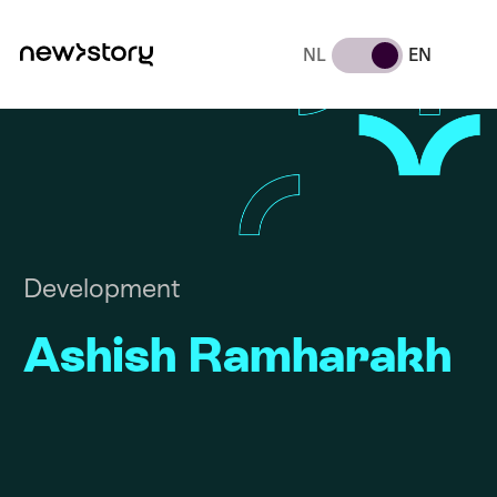
NL
EN
Development
Ashish Ramharakh