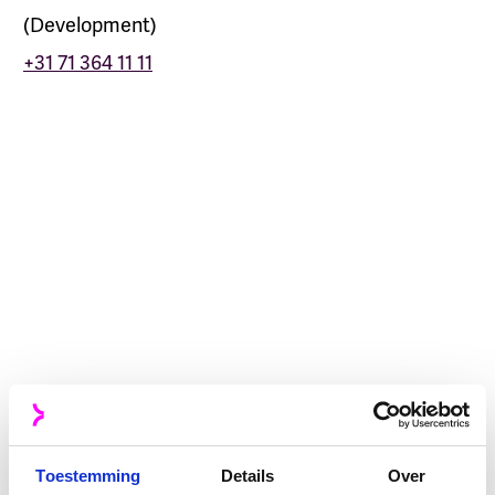
(
Development
)
+31 71 364 11 11
Tim Geerlings
Development
Alex Kelderman
IT Operations
Toestemming
Details
Over
Bridget van Weel